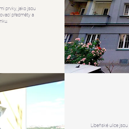
i prvky, jako jsou
izovací předměty a
nku.
Libeňské ulice jsou