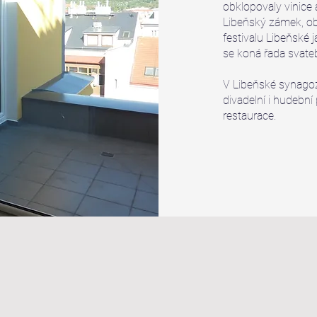
obklopovaly vinice 
Libeňský zámek, o
festivalu Libeňské 
se koná řada svate
V Libeňské synagoze
divadelní i hudební 
restaurace.