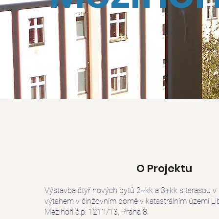
O Projektu
Výstavba čtyř nových bytů 2+kk a 3+kk s terasou v 6
výtahem v činžovním domě v katastrálním území Lib
Mezihoří č.p. 1211/13, Praha 8.