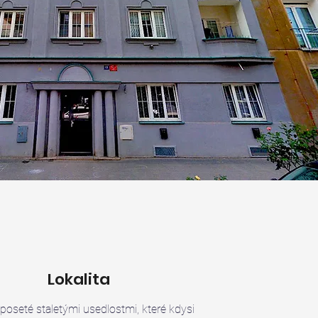
Lokalita
 poseté staletými usedlostmi, které kdysi