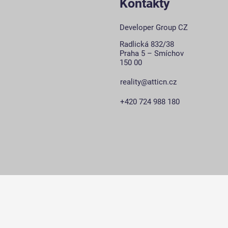
Kontakty
Developer Group CZ
Radlická 832/38
Praha 5 – Smíchov
150 00
reality@atticn.cz
+420 724 988 180