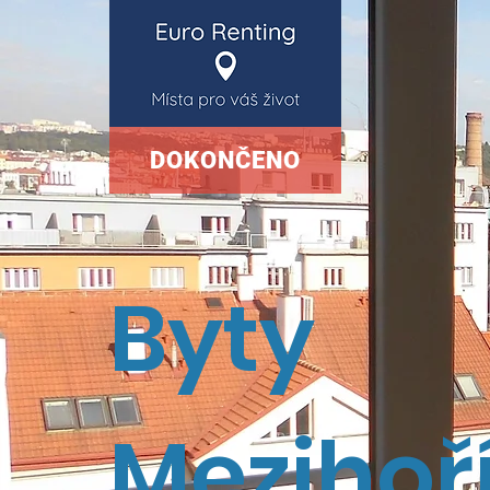
DOKONČENO
Byty
Mezihoř