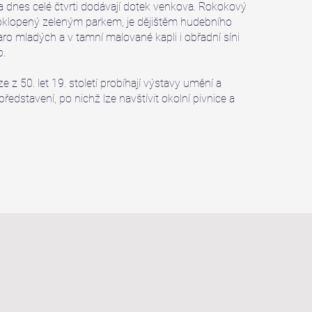
a dnes celé čtvrti dodávají dotek venkova. Rokokový
bklopený zeleným parkem, je dějištěm hudebního
jaro mladých a v tamní malované kapli i obřadní síni
b.
 z 50. let 19. století probíhají výstavy umění a
představení, po nichž lze navštívit okolní pivnice a