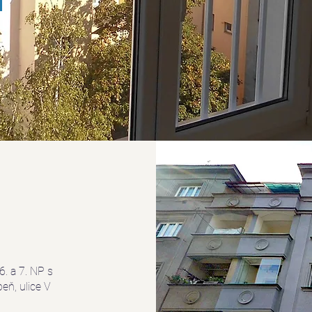
. a 7. NP s
eň, ulice V