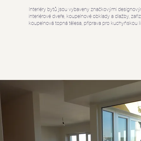
Interiéry bytů jsou vybaveny značkovými designovým
interiérové dveře, koupelnové obklady a dlažby, zař
koupelnová topná tělesa, příprava pro kuchyňskou li