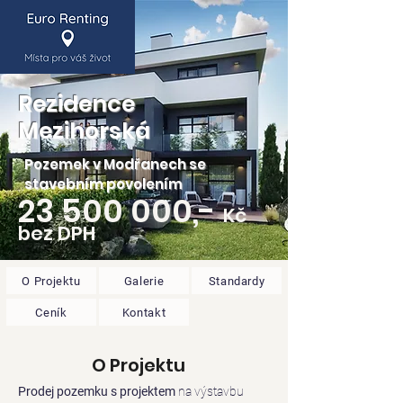
Rezidence
Mezihorská
Pozemek v Modřanech se
stavebním povolením
23 500 000
,-
Kč
bez DPH
O Projektu
Galerie
Standardy
Ceník
Kontakt
O Projektu
Prodej pozemku s projektem
na výstavbu