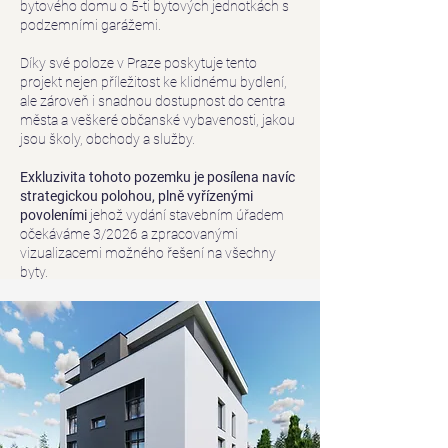
bytového domu o 5-ti bytových jednotkách s
podzemními garážemi.
Díky své poloze v Praze poskytuje tento
projekt nejen příležitost ke klidnému bydlení,
ale zároveň i snadnou dostupnost do centra
města a veškeré občanské vybavenosti, jakou
jsou školy, obchody a služby.
Exkluzivita tohoto pozemku je posílena navíc
strategickou polohou, plně vyřízenými
povoleními
jehož vydání stavebním úřadem
očekáváme 3/2026 a zpracovanými
vizualizacemi možného řešení na všechny
byty.