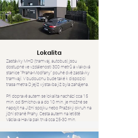
Lokalita
Zastávky MHD (tramvaj, autobus) jsou
dostupné ve vzdálenosti 300 metrů a vlaková
stanice "Praha-Modřany" pouhé dvě zastávky
tramvají. V budoucnu bude také k dispozici
trasa metra D jejíž výstavba již byla zahájena.
Při dopravě autem se lokalita nachází cca 15
min. od Smíchova a do 10 min. je možné se
napojit na Jižní spojku nebo Pražský okruh na
jižní straně Prahy. Cesta autem na letiště
Václava Havla pak trvá cca 25-30 min.