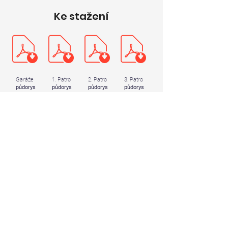
Ke stažení
Garáže
1. Patro
2. Patro
3. Patro
půdorys
půdorys
půdorys
půdorys