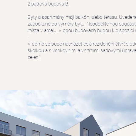
2.patrová budova B.
Byty a apartmány mají balkón, alebo terasu. Uvede
započítané do výměry bytu. Neoddělitelnou součástí
místa v areálu. V obou budovách budou k dispozici 
.
V domě se bude nacházet celá rezidenční čtvrť s 
školkou a s venkovními a
vnitřními sadovými úprav
zelení.