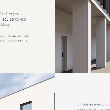
né m2 nejsou
 jsou parkovací
sklepy
oddychovou zónou,
ami s vysazenou
Jedná sa o nově vzni