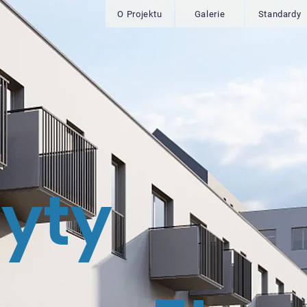
O Projektu
Galerie
Standardy
yty