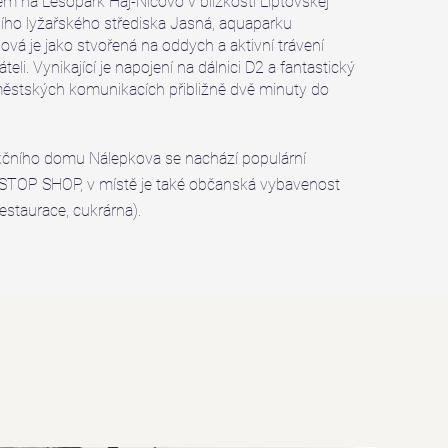
 na Lesopark Háj-Nicovô v blízkosti Liptovskej
ího lyžařského střediska Jasná, aquaparku
ová je jako stvořená na oddych a aktivní trávení
teli. Vynikající je napojení na dálnici D2 a fantastický
ěstských komunikacích přibližně dvě minuty do
nkčního domu Nálepkova se nachází populární
STOP SHOP, v místě je také občanská vybavenost
 restaurace, cukrárna).