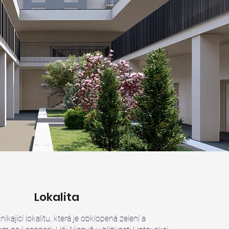
Lokalita
kající lokalitu, která je obklopená zelení a