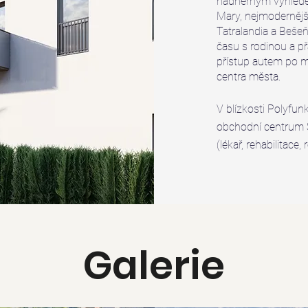
nádherným výhledem
Mary, nejmodernějš
Tatralandia a Bešeň
času s rodinou a přá
přístup autem po m
centra města.
V blízkosti Polyfu
obchodní centrum 
(
lékař
, rehabilitace,
Galerie