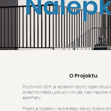
Nálepk
O Projektu
Polyfunkční dům, je rezidenční obytný objekt situov
okresního města Liptovský Mikuláš, který nabídne n
apartmány
Projekt je rozdelený na dvě etapy stavby, 6.patrová